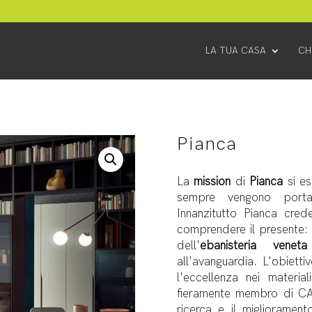
LA TUA CASA
CH
Pianca
La
mission
di
Pianca
si e
sempre vengono portat
Innanzitutto Pianca cre
comprendere il presente: 
dell'
ebanisteria veneta
all'avanguardia. L'obiett
l'eccellenza nei material
fieramente membro di CATA
ricerca e il migliorament