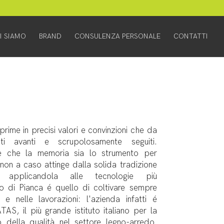
I SIAMO
BRAND
CONSULENZA PERSONALE
CONTATTI
sprime in precisi valori e convinzioni che da
i avanti e scrupolosamente seguiti.
de che la memoria sia lo strumento per
non a caso attinge dalla solida tradizione
applicandola alle tecnologie più
ivo di Pianca é quello di coltivare sempre
i e nelle lavorazioni: l'azienda infatti é
S, il più grande istituto italiano per la
o della qualità nel settore legno-arredo.