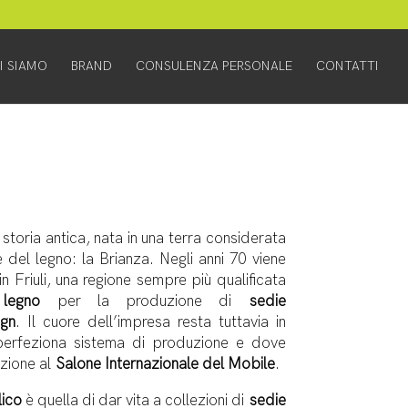
I SIAMO
BRAND
CONSULENZA PERSONALE
CONTATTI
storia antica, nata in una terra considerata
e del legno: la Brianza. Negli anni 70 viene
n Friuli, una regione sempre più qualificata
legno
per la produzione di
sedie
ign
. Il cuore dell’impresa resta tuttavia in
perfeziona sistema di produzione e dove
azione al
Salone Internazionale del Mobile
.
lico
è quella di dar vita a collezioni di
sedie