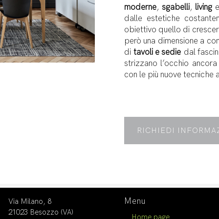
moderne
,
sgabelli
,
living
dalle estetiche costan
obiettivo quello di cresc
però una dimensione a cond
di
tavoli e sedie
dal fascin
strizzano l’occhio ancora
con le più nuove tecniche a
RICHIEDI INFORMA
Menu
Via Milano, 8
21023 Besozzo (VA)
Home page