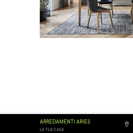
ARREDAMENTI ARIES

LA TUA CASA