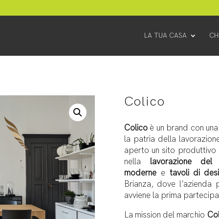
LA TUA CASA
CH
Colico
Colico
è un brand con una 
la patria della lavorazion
aperto un sito produttivo i
nella
lavorazione del 
moderne
e
tavoli di des
Brianza, dove l’azienda 
avviene la prima partecip
La mission del marchio
Co